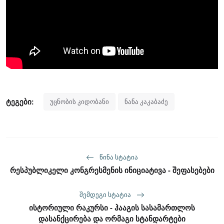
ტეგები:
უცნობის კიდობანი
ნანა კაკაბაძე
ᲬᲘᲜᲐ ᲡᲢᲐᲢᲘᲐ
რესპუბლიკელი კონგრესმენის ინიციატივა - შეფასებები
ᲨᲔᲛᲓᲔᲒᲘ ᲡᲢᲐᲢᲘᲐ
ისტორიული რაკურსი - ჰააგის სასამართლოს
დასანქცირება და ორმაგი სტანდარტები