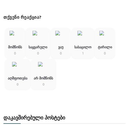
ᲗᲥᲕᲔᲜᲘ ᲠᲔᲐᲥᲪᲘᲐ?
Მომწონს
Საყვარელი
Ვაუ
Სასაცილო
Ტირილი
0
0
0
1
0
Აღშფოთება
Არ Მომწონს
0
0
დაკავშირებული პოსტები