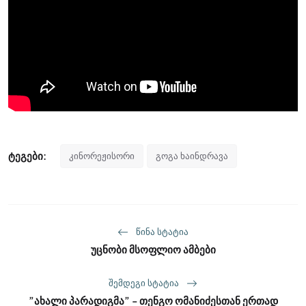
ტეგები:
კინორეჟისორი
გოგა ხაინდრავა
ᲬᲘᲜᲐ ᲡᲢᲐᲢᲘᲐ
უცნობი მსოფლიო ამბები
ᲨᲔᲛᲓᲔᲒᲘ ᲡᲢᲐᲢᲘᲐ
”ახალი პარადიგმა” - თენგო ომანიძესთან ერთად