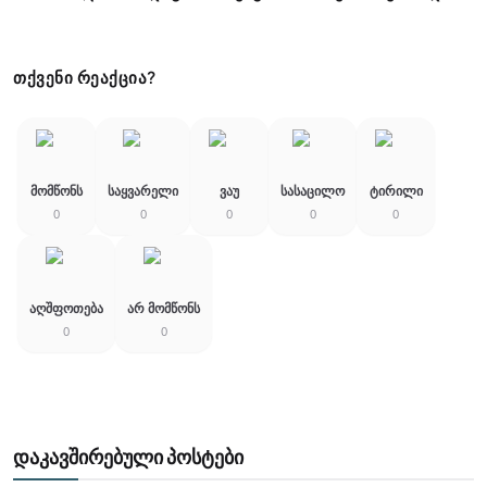
ᲗᲥᲕᲔᲜᲘ ᲠᲔᲐᲥᲪᲘᲐ?
Მომწონს
Საყვარელი
Ვაუ
Სასაცილო
Ტირილი
0
0
0
0
0
Აღშფოთება
Არ Მომწონს
0
0
დაკავშირებული პოსტები