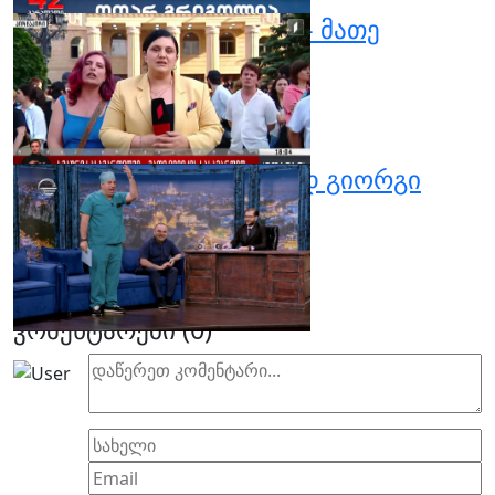
6
ხმაური სასამართლოში - მათე
დევიძის სასამართლო
ივნისი 12, 2025
0
2
ლევან რატიანი სტუმრად გიორგი
გაბუნიასთან
ივნისი 14, 2025
0
4
კომენტარები (
0
)